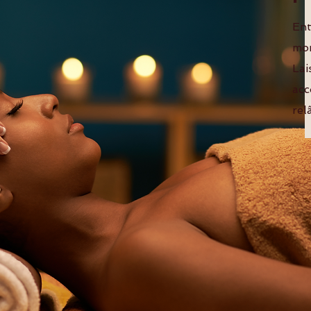
Ent
mom
Lai
acc
rel