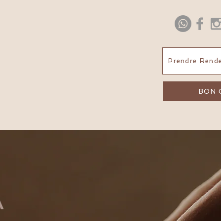
Prendre Rende
BON 
A