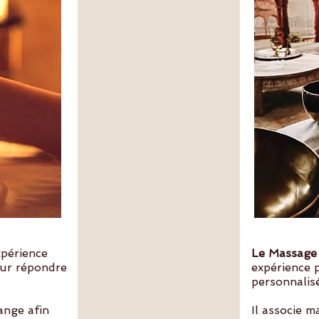
périence
Le Massage
our répondre
expérience 
personnalis
nge afin
Il associe m