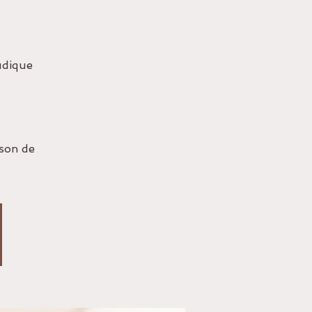
udique
ison de